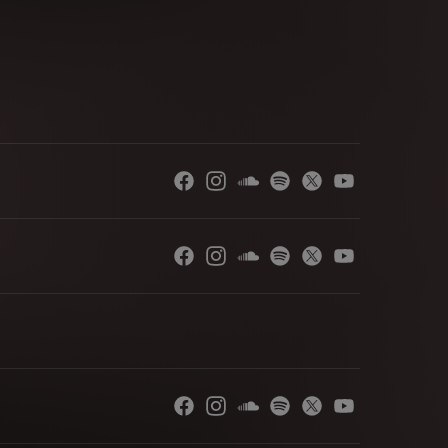
hose styles perfectly align with REBOOT—will
ghout the venue.