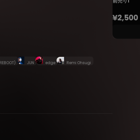
前売り1
¥2,500
REBOOT)
JUN
edge
Remi Ohsugi