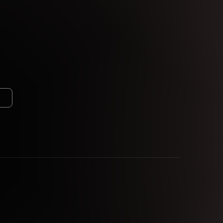
anawa Gateway」で成功させ、新旧のManiac
を迎えて新宿のアンダーグラウンドな新ベニュー「王城ビ
BIRTHDAY PARTYとしても特別な一夜となる。