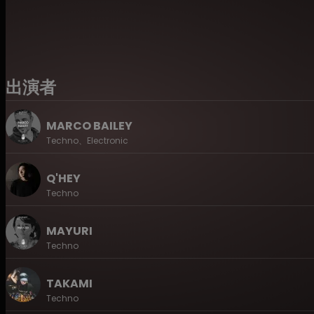
venues in Tokyo.
On the second floor, JUN, EDGE, and Remi Ohsugi—DJs w
round out the lineup and elevate the atmosphere throu
出演者
MARCO BAILEY
Techno、Electronic
Q'HEY
Techno
MAYURI
Techno
TAKAMI
Techno