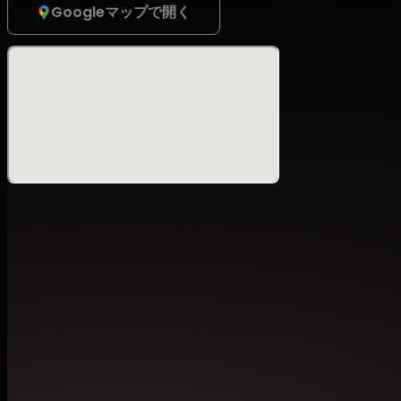
Googleマップで開く
そして、現在は活動拠点をバリに移し、REBOOTのオリジ
「METAMORPHOSE」のオーガナイザーとしてシーンを牽引
果たす。先日、川崎東扇島東公園で開催された「Brightness Music 
ットを披露したばかりだ。
さらに、今年活動30周年を迎えるTAKAMI、都内各所でプレ
い。
加えてセカンドフロアには、JUN、EDGE、Remi Ohsugi
ア全体を彩る。
After successfully celebrating its 27th anniversary this
Takanawa Gateway,” thrilling both longtime and new Mani
event at Shinjuku’s underground new venue “Ojo Building
special night will also celebrate Q’HEY’s birthday, as h
MAYURI—who has recently relocated his base of activitie
scene as a founding member of REBOOT as well as the or
“METAMORPHOSE”—will make a long-awaited return to RE
with Q’HEY at the “Brightness Music & Art Festival 2025”
Additionally, REBOOT’s resident DJs will be out in full fo
anniversary as an artist this year, and KOMATSU, known 