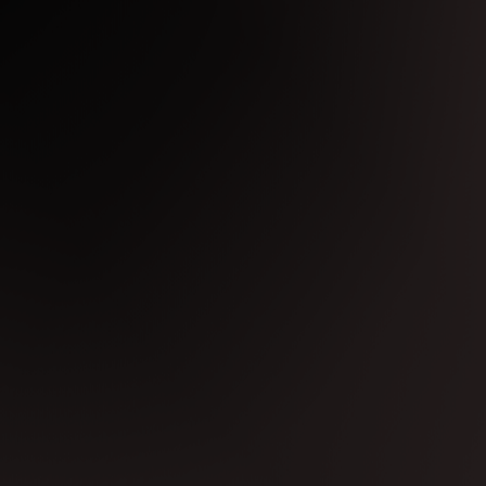
ナルメンバーとして、また伝説の野外フェス
してきたMAYURIが、久しぶりのREBOOT出演を
& Art Festival 2025」でQ'HEYとのB2Bセ
イを重ねるKOMATSUらレジデントDJ陣も勢揃
といったREBOOTとの相性抜群のDJ陣が出演し、フロ
 year at the limited-time venue “ZERO-SITE
ac Lovers, REBOOT is set to host its first
,” welcoming longtime ally Marco Bailey. This
e turns another year older in November.
s to Bali, and who has long propelled the
ganizer of the legendary outdoor festival
BOOT. Just recently, she delivered a B2B set
 held at Kawasaki Higashi-Ogishima East Park.
rce, including TAKAMI, who celebrates his 30th
for his steady presence across multiple