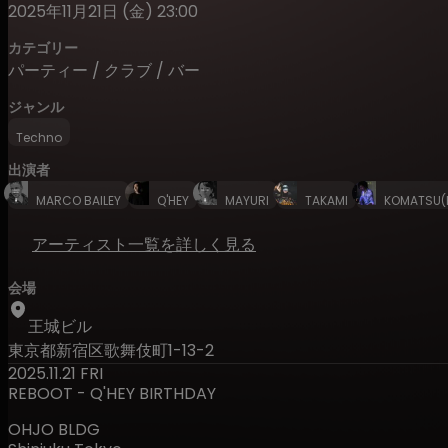
2025年11月21日 (金) 23:00
カテゴリー
パーティー / クラブ / バー
ジャンル
Techno
出演者
MARCO BAILEY
Q'HEY
MAYURI
TAKAMI
KOMATSU(
アーティスト一覧を詳しく見る
会場
王城ビル
東京都新宿区歌舞伎町1-13-2
2025.11.21 FRI
REBOOT - Q'HEY BIRTHDAY
OHJO BLDG