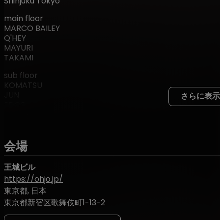
Shinjuku Tokyo
main floor
MARCO BAILEY
Q'HEY
MAYURI
TAKAMI
sub floor
KOMATSU
JUN
さらに表示
EDGE
REMI OHSUGI
OPEN: 23:00
DOOR: 3,500 yen
会場
ADVANCE: 2,500 yen
U25 & BEFORE 1AM: 2,500 yen
王城ビル
https://ohjo.jp/
急遽開催決定！
東京都, 日本
今年、27周年パーティーを期間限定ベニュー「ZERO-SITE Tak
東京都新宿区歌舞伎町1-13-2
Loversを沸かせたREBOOTが、盟友Marco Bailey
ル」で初開催。さらにこの日は、11月に誕生日を迎えるQ'HEYの